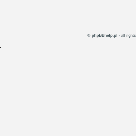
©
phpBBhelp.pl
- all righ