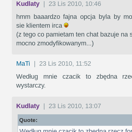
Kudlaty
|
23 Lis 2010, 10:46
hmm baaardzo fajna opcja byla by mo
sie klientem irca
(z tego co pamietam ten chat bazuje na s
mocno zmodyfikowanym...)
MaTi
|
23 Lis 2010, 11:52
Według mnie czacik to zbędna rze
wystarczy.
Kudlaty
|
23 Lis 2010, 13:07
Quote:
Według mnie czacik to zbędna rzecz fo