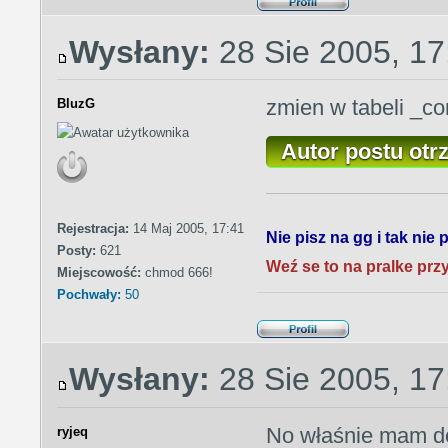
Wysłany:
28 Sie 2005, 17
zmien w tabeli _co
BluzG
Autor postu otr
Rejestracja:
14 Maj 2005, 17:41
Nie pisz na gg i tak nie
Posty:
621
Weź se to na pralke przy
Miejscowość:
chmod 666!
Pochwały:
50
Wysłany:
28 Sie 2005, 17
No właśnie mam do
ryjeq