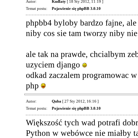
Autor:
Kudlaty
[ 18 Sty 2012, 11:19 ]
Temat postu:
Pojawienie się phpBB 3.0.10
phpbb4 byloby bardzo fajne, ale 
niby cos sie tam tworzy niby nie.
ale tak na prawde, chcialbym ze
uzyciem django
odkad zaczalem programowac w p
php
Autor:
Quba
[ 27 Sty 2012, 16:16 ]
Temat postu:
Pojawienie się phpBB 3.0.10
Większość tych wad potrafi dob
Python w webówce nie miałby ta