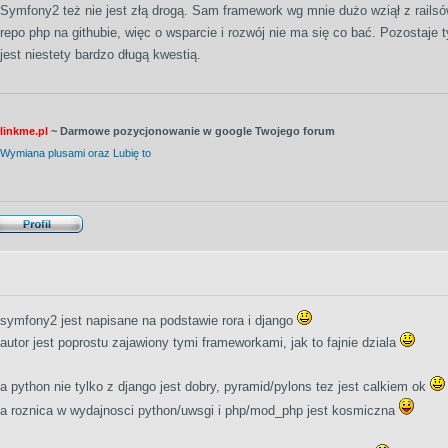
Symfony2 też nie jest złą drogą. Sam framework wg mnie dużo wziął z railsów
repo php na githubie, więc o wsparcie i rozwój nie ma się co bać. Pozostaje
jest niestety bardzo długą kwestią.
linkme.pl
~ Darmowe pozycjonowanie w google Twojego forum
Wymiana plusami oraz Lubię to
symfony2 jest napisane na podstawie rora i django
autor jest poprostu zajawiony tymi frameworkami, jak to fajnie dziala
a python nie tylko z django jest dobry, pyramid/pylons tez jest calkiem ok
a roznica w wydajnosci python/uwsgi i php/mod_php jest kosmiczna