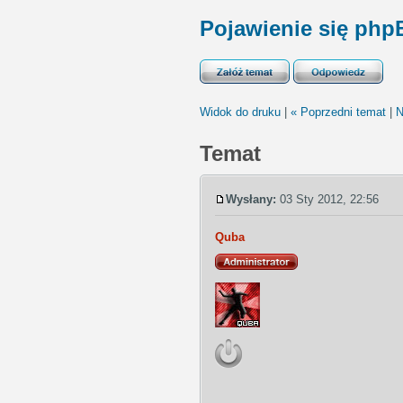
Pojawienie się php
Widok do druku
|
« Poprzedni temat
|
N
Temat
Wysłany:
03 Sty 2012, 22:56
Quba