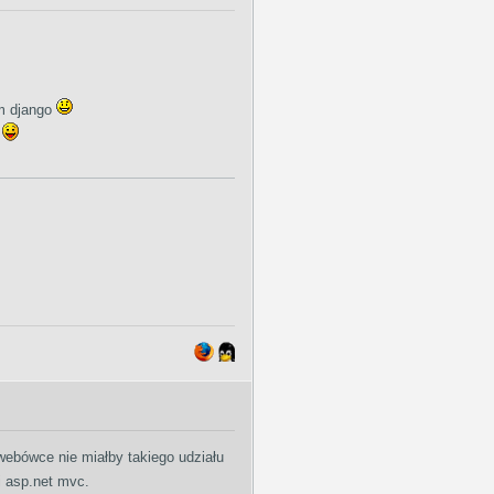
em django
p
webówce nie miałby takiego udziału
i asp.net mvc.