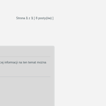
Strona
1
z
1
[ 8 posty(ów) ]
j informacji na ten temat można