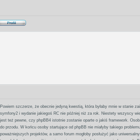
Powiem szczerze, że obecnie jedyną kwestią, która byłaby mnie w stanie za
symfony2 i wydanie jakiegoś RC nie później niż za rok. Niestety wszyscy wi
jest też pewne, czy phpBB4 istotnie zostanie oparte o jakiś framework. Oso
do przodu. W końcu osoby startujące od phpBB nie miałyby takiego problemu
poważniejszych projektów, a samo forum mogłoby posłużyć jako uniwersalny si