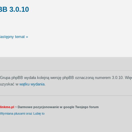
BB 3.0.10
astępny temat »
Grupa phpBB wydała kolejną wersję phpBB oznaczoną numerem 3.0.10. Więce
uzyskać w
wątku wydania
.
linkme.pl
~ Darmowe pozycjonowanie w google Twojego forum
Wymiana plusami oraz Lubię to