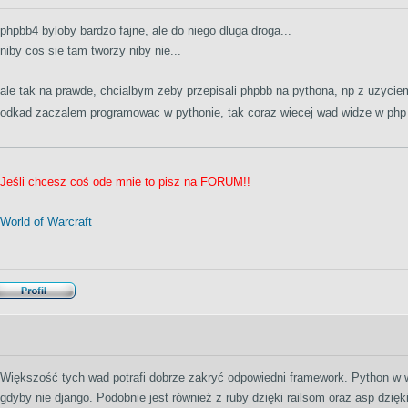
phpbb4 byloby bardzo fajne, ale do niego dluga droga...
niby cos sie tam tworzy niby nie...
ale tak na prawde, chcialbym zeby przepisali phpbb na pythona, np z uzyci
odkad zaczalem programowac w pythonie, tak coraz wiecej wad widze w ph
Jeśli chcesz coś ode mnie to pisz na FORUM!!
World of Warcraft
Większość tych wad potrafi dobrze zakryć odpowiedni framework. Python w 
gdyby nie django. Podobnie jest również z ruby dzięki railsom oraz asp dzięk