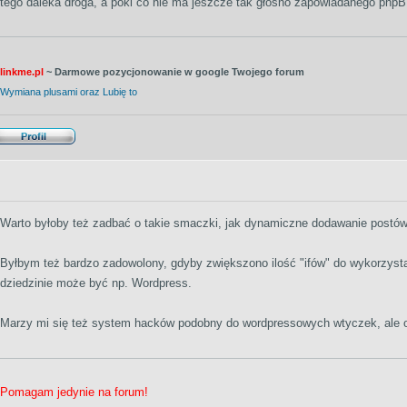
tego daleka droga, a póki co nie ma jeszcze tak głośno zapowiadanego phpB
linkme.pl
~ Darmowe pozycjonowanie w google Twojego forum
Wymiana plusami oraz Lubię to
Warto byłoby też zadbać o takie smaczki, jak dynamiczne dodawanie postów
Byłbym też bardzo zadowolony, gdyby zwiększono ilość "ifów" do wykorzyst
dziedzinie może być np. Wordpress.
Marzy mi się też system hacków podobny do wordpressowych wtyczek, ale 
Pomagam jedynie na forum!