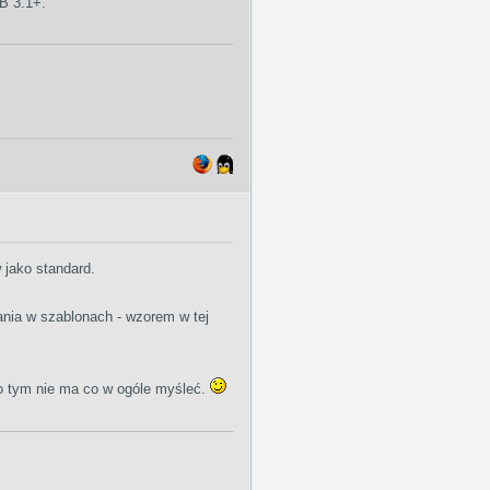
B 3.1+.
 jako standard.
ania w szablonach - wzorem w tej
o tym nie ma co w ogóle myśleć.