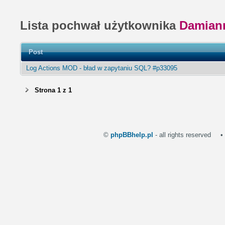
Lista pochwał użytkownika
Damian
Post
Log Actions MOD - bład w zapytaniu SQL? #p33095
Strona
1
z
1
©
phpBBhelp.pl
- all rights reserved
•