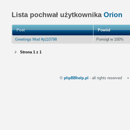
Lista pochwał użytkownika
Orion
Post
Powód
Greetings Mod #p110798
Pomógł w 100%
Strona
1
z
1
©
phpBBhelp.pl
- all rights reserved
•